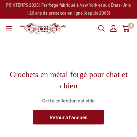
Passer
PRINTEMPS 2025 | Fer forgé fabriqué à New York et aux États-Unis
au
| 20 ans de présence en ligne (depuis 2005)
contenu
0
Wrought
Iron
Haven
Crochets en métal forgé pour chat et
chien
Cette collection est vide
Retour à l'accueil